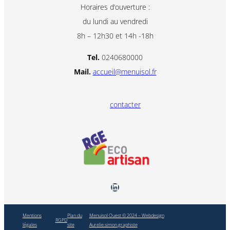
Horaires d’ouverture :
du lundi au vendredi
8h – 12h30 et 14h -18h
Tel.
0240680000
Mail.
accueil@menuisol.fr
contacter
Menuisol Ouest
Mentions
Plan du
Menuisol Ouest © 2024 – Webdesign
RGPD
légales
site
Aurelie.simon.graphiste